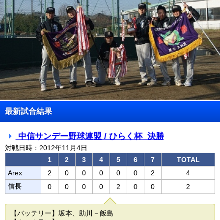
最新試合結果
中信サンデー野球連盟 / ひらく杯 決勝
対戦日時：2012年11月4日
1
2
3
4
5
6
7
TOTAL
Arex
2
0
0
0
0
0
2
4
信長
0
0
0
0
2
0
0
2
【バッテリー】坂本、助川－飯島